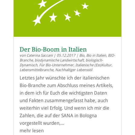
Der Bio-Boom in Italien
von
Caterina Saccani
|
05.12.2017
|
Bio
,
Bio in Italien
,
BIO-
Branche
,
biodynamische Landwirtschaft
,
biologisch-
Dynamisch
,
Für Bio-Unternehmer
,
Italienische (Ess)Kultur
,
Lebensmittelbranche
,
Nachhaltiger Lebensstil
Letztes Jahr wünschte ich der italienischen
Bio-Branche zum Abschluss meines Artikels,
in dem ich für Euch die wichtigsten Daten
und Fakten zusammengefasst habe, auch
weiterhin viel Erfolg. Und wenn ich mir die
Zahlen, die auf der SANA in Bologna
vorgestellt wurden,...
mehr lesen