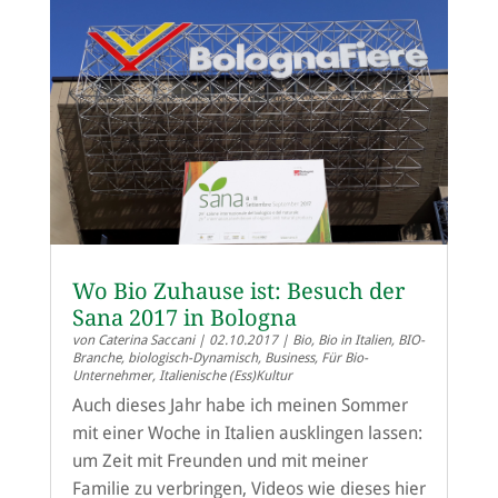
Wo Bio Zuhause ist: Besuch der
Sana 2017 in Bologna
von
Caterina Saccani
|
02.10.2017
|
Bio
,
Bio in Italien
,
BIO-
Branche
,
biologisch-Dynamisch
,
Business
,
Für Bio-
Unternehmer
,
Italienische (Ess)Kultur
Auch dieses Jahr habe ich meinen Sommer
mit einer Woche in Italien ausklingen lassen:
um Zeit mit Freunden und mit meiner
Familie zu verbringen, Videos wie dieses hier