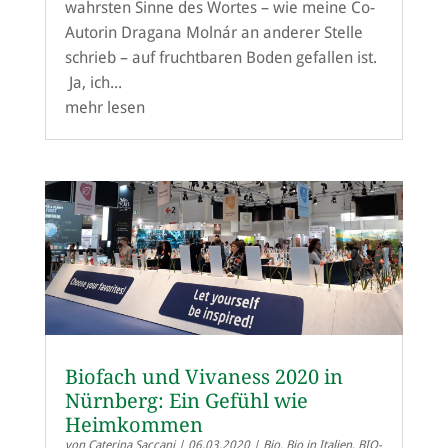
wahrsten Sinne des Wortes – wie meine Co-
Autorin Dragana Molnár an anderer Stelle
schrieb – auf fruchtbaren Boden gefallen ist.
Ja, ich...
mehr lesen
Biofach und Vivaness 2020 in
Nürnberg: Ein Gefühl wie
Heimkommen
von
Caterina Saccani
|
06.03.2020
|
Bio
,
Bio in Italien
,
BIO-