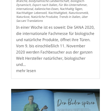
Branche
,
biodynamische Landwirtschaft
,
biologisch-
Dynamisch
,
Export nach Italien
,
Für Bio-Unternehmer
,
international
,
italienisches Essen
,
Nachhaltig Tagen
,
Nachhaltiger Lebensstil
,
Nachhaltigkeit
,
Naturkosmetik
,
Naturkost
,
Natürliche Produkte
,
Trends in Italien
,
über
Saccani Translations
In einer Woche ist es soweit: Die SANA 2020,
die internationale Fachmesse für biologische
und natürliche Produkte, öffnet ihre Türen.
Vom 9. bis einschließlich 11. November
2020 werden Fachbesucher aus der ganzen
Welt Hersteller natürlicher, biologischer
und...
mehr lesen