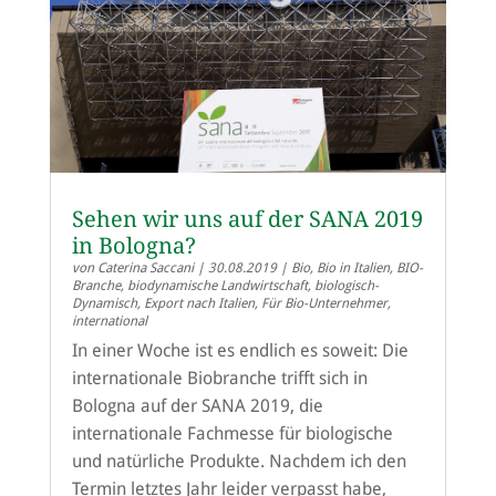
Sehen wir uns auf der SANA 2019
in Bologna?
von
Caterina Saccani
|
30.08.2019
|
Bio
,
Bio in Italien
,
BIO-
Branche
,
biodynamische Landwirtschaft
,
biologisch-
Dynamisch
,
Export nach Italien
,
Für Bio-Unternehmer
,
international
In einer Woche ist es endlich es soweit: Die
internationale Biobranche trifft sich in
Bologna auf der SANA 2019, die
internationale Fachmesse für biologische
und natürliche Produkte. Nachdem ich den
Termin letztes Jahr leider verpasst habe,