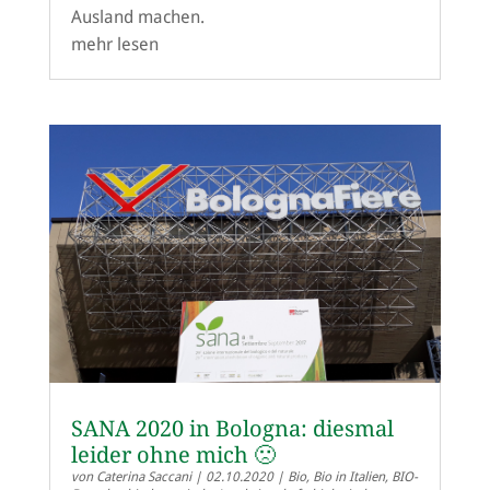
Ausland machen.
mehr lesen
SANA 2020 in Bologna: diesmal
leider ohne mich 🙁
von
Caterina Saccani
|
02.10.2020
|
Bio
,
Bio in Italien
,
BIO-