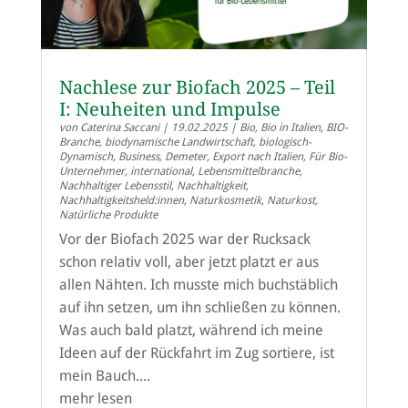
Nachlese zur Biofach 2025 – Teil
I: Neuheiten und Impulse
von
Caterina Saccani
|
19.02.2025
|
Bio
,
Bio in Italien
,
BIO-
Branche
,
biodynamische Landwirtschaft
,
biologisch-
Dynamisch
,
Business
,
Demeter
,
Export nach Italien
,
Für Bio-
Unternehmer
,
international
,
Lebensmittelbranche
,
Nachhaltiger Lebensstil
,
Nachhaltigkeit
,
Nachhaltigkeitsheld:innen
,
Naturkosmetik
,
Naturkost
,
Natürliche Produkte
Vor der Biofach 2025 war der Rucksack
schon relativ voll, aber jetzt platzt er aus
allen Nähten. Ich musste mich buchstäblich
auf ihn setzen, um ihn schließen zu können.
Was auch bald platzt, während ich meine
Ideen auf der Rückfahrt im Zug sortiere, ist
mein Bauch....
mehr lesen