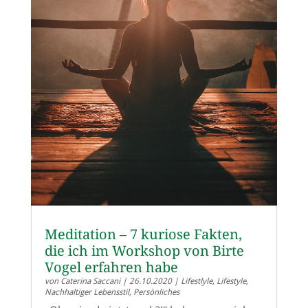
Meditation – 7 kuriose Fakten,
die ich im Workshop von Birte
Vogel erfahren habe
von
Caterina Saccani
|
26.10.2020
|
Lifestlyle
,
Lifestyle
,
Nachhaltiger Lebensstil
,
Persönliches