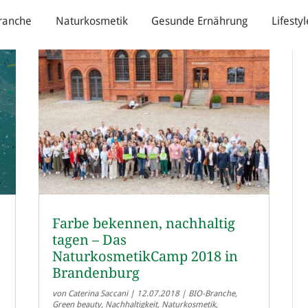
ranche
Naturkosmetik
Gesunde Ernährung
Lifestyl
Farbe bekennen, nachhaltig
tagen – Das
NaturkosmetikCamp 2018 in
Brandenburg
von
Caterina Saccani
|
12.07.2018
|
BIO-Branche
,
Green beauty
,
Nachhaltigkeit
,
Naturkosmetik
,