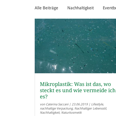
Alle Beiträge
Nachhaltigkeit
Eventb
Mikroplastik: Was ist das, wo
steckt es und wie vermeide ich
es?
von
Caterina Saccani
|
23.06.2019
|
Lifestlyle
,
nachhaltige Verpackung
,
Nachhaltiger Lebensstil
,
Nachhaltigkeit
,
Naturkosmetik