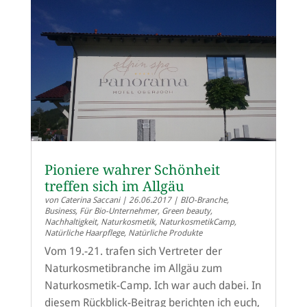
Pioniere wahrer Schönheit
treffen sich im Allgäu
von
Caterina Saccani
|
26.06.2017
|
BIO-Branche
,
Business
,
Für Bio-Unternehmer
,
Green beauty
,
Nachhaltigkeit
,
Naturkosmetik
,
NaturkosmetikCamp
,
Natürliche Haarpflege
,
Natürliche Produkte
Vom 19.-21. trafen sich Vertreter der
Naturkosmetibranche im Allgäu zum
Naturkosmetik-Camp. Ich war auch dabei. In
diesem Rückblick-Beitrag berichten ich euch,