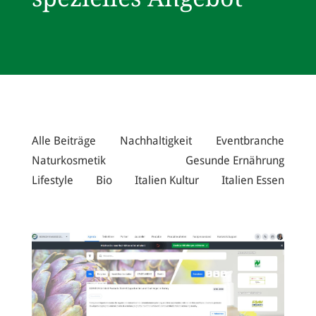
Alle Beiträge
Nachhaltigkeit
Eventbranche
Naturkosmetik
Gesunde Ernährung
Lifestyle
Bio
Italien Kultur
Italien Essen