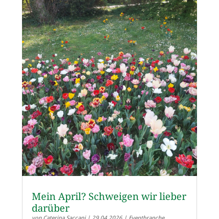
Mein April? Schweigen wir lieber
darüber
von
Caterina Saccani
|
29.04.2026
|
Eventbranche
,