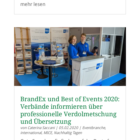
mehr lesen
BrandEx und Best of Events 2020:
Verbände informieren über
professionelle Verdolmetschung
und Übersetzung
von
Caterina Saccani
|
05.02.2020
|
Eventbranche
,
international
,
MICE
,
Nachhaltig Tagen