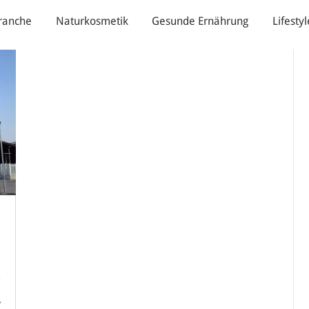
ranche
Naturkosmetik
Gesunde Ernährung
Lifestyl
a
-
,