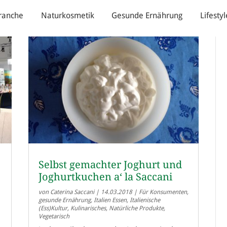
ranche
Naturkosmetik
Gesunde Ernährung
Lifestyl
Selbst gemachter Joghurt und
Joghurtkuchen a‘ la Saccani
von
Caterina Saccani
|
14.03.2018
|
Für Konsumenten
,
gesunde Ernährung
,
Italien Essen
,
Italienische
(Ess)Kultur
,
Kulinarisches
,
Natürliche Produkte
,
Vegetarisch