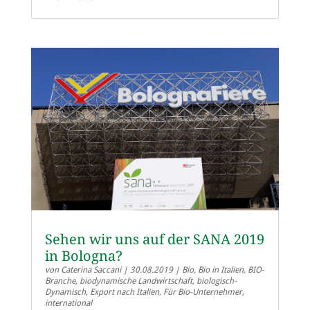
Sehen wir uns auf der SANA 2019
in Bologna?
von
Caterina Saccani
|
30.08.2019
|
Bio
,
Bio in Italien
,
BIO-
Branche
,
biodynamische Landwirtschaft
,
biologisch-
Dynamisch
,
Export nach Italien
,
Für Bio-Unternehmer
,
international