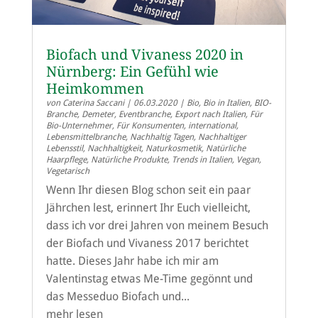
Biofach und Vivaness 2020 in
Nürnberg: Ein Gefühl wie
Heimkommen
von
Caterina Saccani
|
06.03.2020
|
Bio
,
Bio in Italien
,
BIO-
Branche
,
Demeter
,
Eventbranche
,
Export nach Italien
,
Für
Bio-Unternehmer
,
Für Konsumenten
,
international
,
Lebensmittelbranche
,
Nachhaltig Tagen
,
Nachhaltiger
Lebensstil
,
Nachhaltigkeit
,
Naturkosmetik
,
Natürliche
Haarpflege
,
Natürliche Produkte
,
Trends in Italien
,
Vegan
,
Vegetarisch
Wenn Ihr diesen Blog schon seit ein paar
Jährchen lest, erinnert Ihr Euch vielleicht,
dass ich vor drei Jahren von meinem Besuch
der Biofach und Vivaness 2017 berichtet
hatte. Dieses Jahr habe ich mir am
Valentinstag etwas Me-Time gegönnt und
das Messeduo Biofach und...
mehr lesen