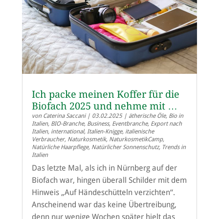
Ich packe meinen Koffer für die
Biofach 2025 und nehme mit …
von
Caterina Saccani
|
03.02.2025
|
ätherische Öle
,
Bio in
Italien
,
BIO-Branche
,
Business
,
Eventbranche
,
Export nach
Italien
,
international
,
Italien-Knigge
,
italienische
Verbraucher
,
Naturkosmetik
,
NaturkosmetikCamp
,
Natürliche Haarpflege
,
Natürlicher Sonnenschutz
,
Trends in
Italien
Das letzte Mal, als ich in Nürnberg auf der
Biofach war, hingen überall Schilder mit dem
Hinweis „Auf Händeschütteln verzichten“.
Anscheinend war das keine Übertreibung,
denn nur wenige Wochen später hielt das