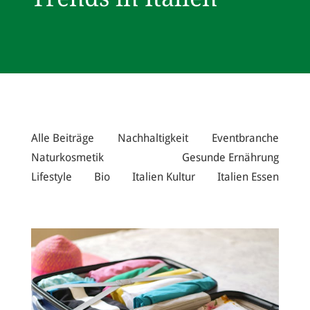
Alle Beiträge
Nachhaltigkeit
Eventbranche
Naturkosmetik
Gesunde Ernährung
Lifestyle
Bio
Italien Kultur
Italien Essen