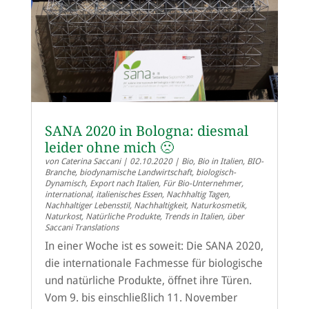
SANA 2020 in Bologna: diesmal
leider ohne mich 🙁
von
Caterina Saccani
|
02.10.2020
|
Bio
,
Bio in Italien
,
BIO-
Branche
,
biodynamische Landwirtschaft
,
biologisch-
Dynamisch
,
Export nach Italien
,
Für Bio-Unternehmer
,
international
,
italienisches Essen
,
Nachhaltig Tagen
,
Nachhaltiger Lebensstil
,
Nachhaltigkeit
,
Naturkosmetik
,
Naturkost
,
Natürliche Produkte
,
Trends in Italien
,
über
Saccani Translations
In einer Woche ist es soweit: Die SANA 2020,
die internationale Fachmesse für biologische
und natürliche Produkte, öffnet ihre Türen.
Vom 9. bis einschließlich 11. November