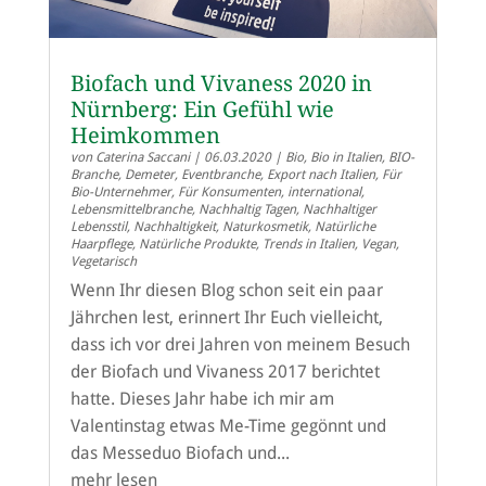
Biofach und Vivaness 2020 in
Nürnberg: Ein Gefühl wie
Heimkommen
von
Caterina Saccani
|
06.03.2020
|
Bio
,
Bio in Italien
,
BIO-
Branche
,
Demeter
,
Eventbranche
,
Export nach Italien
,
Für
Bio-Unternehmer
,
Für Konsumenten
,
international
,
Lebensmittelbranche
,
Nachhaltig Tagen
,
Nachhaltiger
Lebensstil
,
Nachhaltigkeit
,
Naturkosmetik
,
Natürliche
Haarpflege
,
Natürliche Produkte
,
Trends in Italien
,
Vegan
,
Vegetarisch
Wenn Ihr diesen Blog schon seit ein paar
Jährchen lest, erinnert Ihr Euch vielleicht,
dass ich vor drei Jahren von meinem Besuch
der Biofach und Vivaness 2017 berichtet
hatte. Dieses Jahr habe ich mir am
Valentinstag etwas Me-Time gegönnt und
das Messeduo Biofach und...
mehr lesen