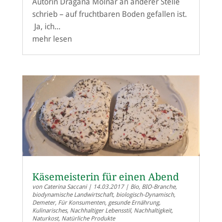
Autorin Dragana Molnár an anderer Stelle
schrieb – auf fruchtbaren Boden gefallen ist.
Ja, ich...
mehr lesen
Käsemeisterin für einen Abend
von
Caterina Saccani
|
14.03.2017
|
Bio
,
BIO-Branche
,
biodynamische Landwirtschaft
,
biologisch-Dynamisch
,
Demeter
,
Für Konsumenten
,
gesunde Ernährung
,
Kulinarisches
,
Nachhaltiger Lebensstil
,
Nachhaltigkeit
,
Naturkost
,
Natürliche Produkte