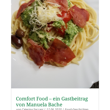
Comfort Food – ein Gastbeitrag
von Manuela Bache
von
Caterina Saccani
|
12.06.2020
|
Food-Geschichten
,