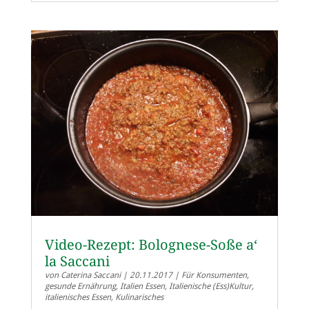
Video-Rezept: Bolognese-Soße a‘
la Saccani
von
Caterina Saccani
|
20.11.2017
|
Für Konsumenten
,
gesunde Ernährung
,
Italien Essen
,
Italienische (Ess)Kultur
,
italienisches Essen
,
Kulinarisches