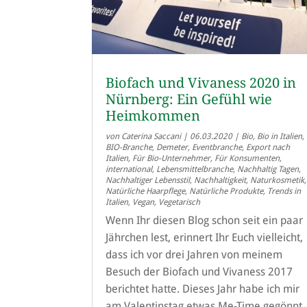
Biofach und Vivaness 2020 in
Nürnberg: Ein Gefühl wie
Heimkommen
von
Caterina Saccani
|
06.03.2020
|
Bio
,
Bio in Italien
,
BIO-Branche
,
Demeter
,
Eventbranche
,
Export nach
Italien
,
Für Bio-Unternehmer
,
Für Konsumenten
,
international
,
Lebensmittelbranche
,
Nachhaltig Tagen
,
Nachhaltiger Lebensstil
,
Nachhaltigkeit
,
Naturkosmetik
,
Natürliche Haarpflege
,
Natürliche Produkte
,
Trends in
Italien
,
Vegan
,
Vegetarisch
Wenn Ihr diesen Blog schon seit ein paar
Jährchen lest, erinnert Ihr Euch vielleicht,
dass ich vor drei Jahren von meinem
Besuch der Biofach und Vivaness 2017
berichtet hatte. Dieses Jahr habe ich mir
am Valentinstag etwas Me-Time gegönnt