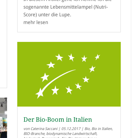
sogenannte Lebensmittelampel (Nutri-
Score) unter die Lupe.
mehr lesen
Der Bio-Boom in Italien
von
Caterina Saccani
|
05.12.2017
|
Bio
,
Bio in Italien
,
BIO-Branche
,
biodynamische Landwirtschaft
,