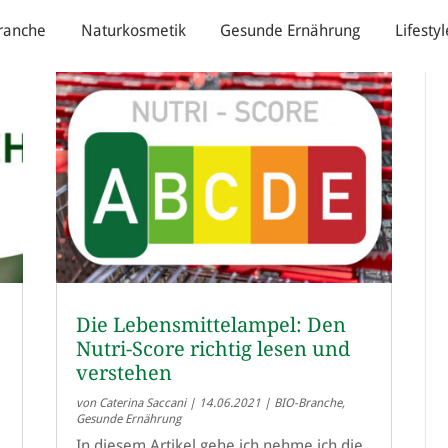
ranche
Naturkosmetik
Gesunde Ernährung
Lifestyl
Die Lebensmittelampel: Den
Nutri-Score richtig lesen und
verstehen
von
Caterina Saccani
|
14.06.2021
|
BIO-Branche
,
Gesunde Ernährung
In diesem Artikel gehe ich nehme ich die